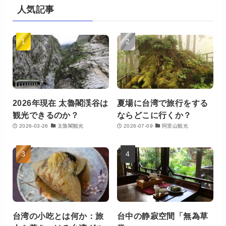
人気記事
2026年現在 太魯閣渓谷は
夏場に台湾で旅行をする
観光できるのか？
ならどこに行くか？
2026-03-26
太魯閣観光
2026-07-09
阿里山観光
台湾の小吃とは何か：旅
台中の静寂空間「無為草