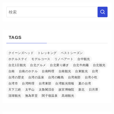
TAGS
クイーンズヘッド
トレッキング
ベストシーズン
ホテルステイ
モデルコース
リノベアート
台中観光
台北1日観光
台北グルメ
台北乗り継ぎ
台北牛肉麺
台北観光
台南
台南のホテル
台南料理
台南観光
台東観光
台湾
台湾の歴史
台湾の温泉
台湾の離島
台湾南部
台湾小吃
台湾市
台湾料理
台湾東部
台湾観光情報
夏の台湾
天下三絶
太平山
太魯閣渓谷
故宮博物院
新北
日月潭
澎湖観光
無為草堂
関子嶺温泉
高雄観光